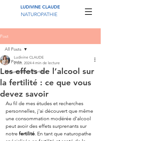
LUDIVINE CLAUDE
NATUROPATHIE
Post
All Posts
Ludivine CLAUDE
All Posts
2 oct. 2024
4 min de lecture
Les effets de l’alcool sur
Naturopathie Fertilité
la fertilité : ce que vous
devez savoir
Au fil de mes études et recherches 
personnelles, j'ai découvert que même 
une consommation modérée d'alcool 
peut avoir des effets surprenants sur 
notre 
fertilité
. En tant que naturopathe 