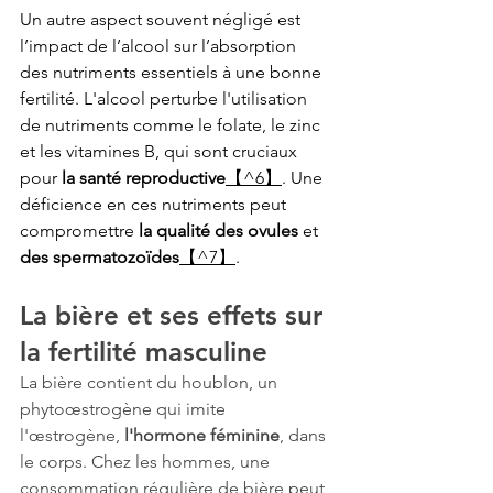
Un autre aspect souvent négligé est 
l’impact de l’alcool sur l’absorption 
des nutriments essentiels à une bonne 
fertilité. L'alcool perturbe l'utilisation 
de nutriments comme le folate, le zinc 
et les vitamines B, qui sont cruciaux 
pour 
la santé reproductive
【^6】
. Une 
déficience en ces nutriments peut 
compromettre 
la qualité des ovules 
et 
des spermatozoïdes
【^7】
.
La bière et ses effets sur 
la fertilité masculine
La bière contient du houblon, un 
phytoœstrogène qui imite 
l'œstrogène, 
l'hormone féminine
, dans 
le corps. Chez les hommes, une 
consommation régulière de bière peut 