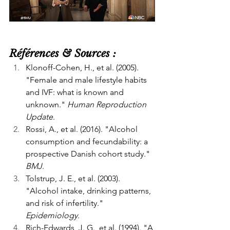
Références & Sources :
Klonoff-Cohen, H., et al. (2005). 
"Female and male lifestyle habits 
and IVF: what is known and 
unknown." 
Human Reproduction 
Update
.
Rossi, A., et al. (2016). "Alcohol 
consumption and fecundability: a 
prospective Danish cohort study." 
BMJ
.
Tolstrup, J. E., et al. (2003). 
"Alcohol intake, drinking patterns, 
and risk of infertility." 
Epidemiology
.
Rich-Edwards, J. G., et al. (1994). "A 