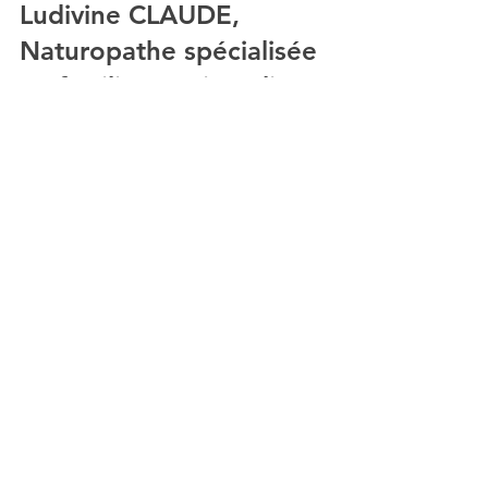
Ludivine CLAUDE, 
Naturopathe spécialisée 
en fertilité, périnatalité 
& santé hormonale.
Consultation en visio ou au cabinet à 
Puteaux (La défense) 92.
ludivine-naturopathie.fr
Découvrez tous mes accompagnements