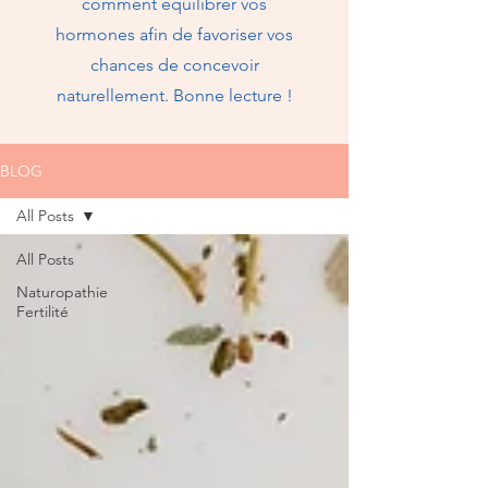
comment équilibrer vos
hormones afin de favoriser vos
chances de concevoir
naturellement. Bonne lecture !
BLOG
All Posts
All Posts
Naturopathie
Fertilité