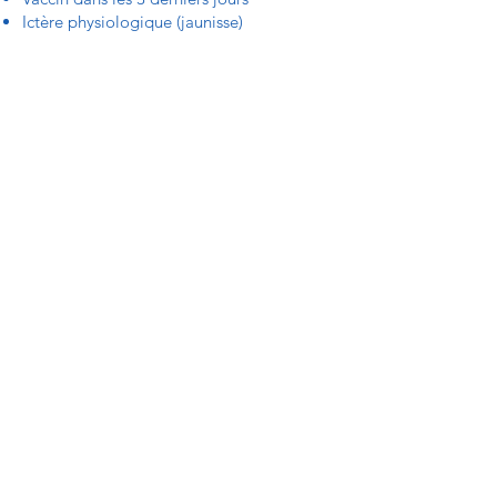
Ictère physiologique (jaunisse)
Fièvre
Maladie de peau inflammatoire
Infection cutanée
Fragilité vasculaire
Liaison osseuse en consolidation
Ostéopathie (48 h avant)
Je suis formée et certifiée par l'école du
toucher bien-naître Bulle d'amour.
Ambassadrice Bulle d'amour.